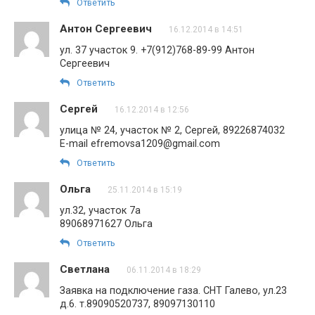
Ответить
Антон Сергеевич
16.12.2014 в 14:51
ул. 37 участок 9. +7(912)768-89-99 Антон
Сергеевич
Ответить
Сергей
16.12.2014 в 12:56
улица № 24, участок № 2, Сергей, 89226874032
E-mail efremovsa1209@gmail.com
Ответить
Ольга
25.11.2014 в 15:19
ул.32, участок 7а
89068971627 Ольга
Ответить
Светлана
06.11.2014 в 18:29
Заявка на подключение газа. СНТ Галево, ул.23
д.6. т.89090520737, 89097130110