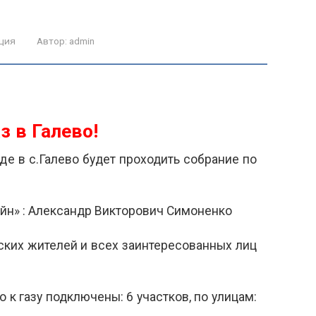
ция
Автор:
admin
з в Галево!
де в с.Галево будет проходить собрание по
йн» : Александр Викторович Симоненко
ских жителей и всех заинтересованных лиц
о к газу подключены: 6 участков, по улицам: